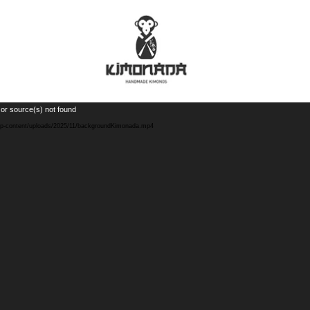
Reproductor
 or source(s) not found
de
wp-content/uploads/2025/11/backgroundKimonada.mp4
vídeo