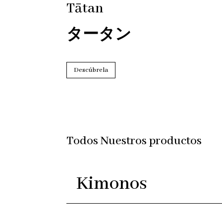
T
ātan
タータン
Descúbrela
Todos Nuestros productos
Kimonos