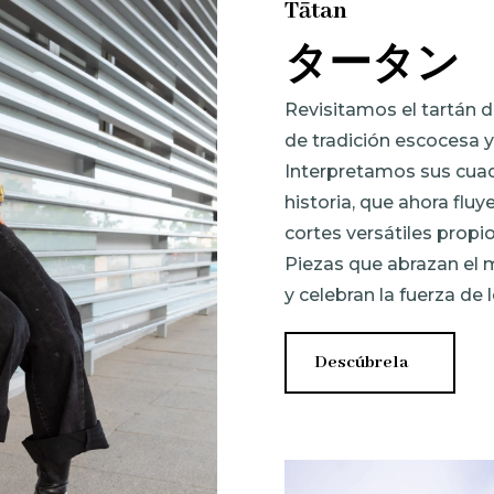
Tātan
タータン
Revisitamos el tartán 
de tradición escocesa y
Interpretamos sus cuad
historia, que ahora flu
cortes versátiles prop
Piezas que abrazan el 
y celebran la fuerza de 
Descúbrela