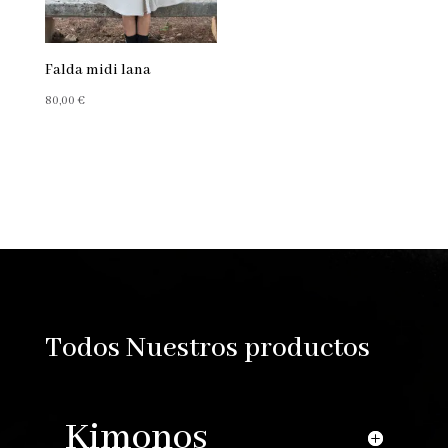
Falda midi lana
80,00
€
Reproductor
de
vídeo
Todos Nuestros productos
Kimonos