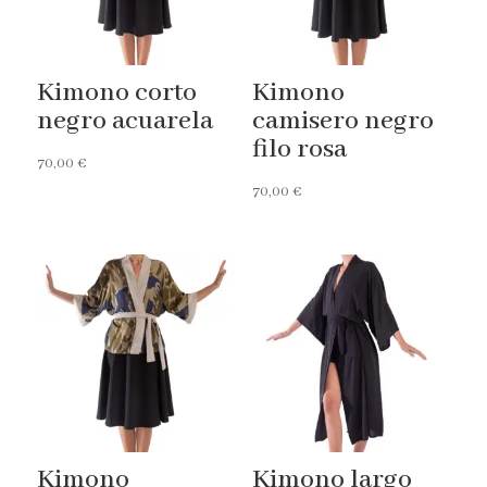
Kimono corto
Kimono
negro acuarela
camisero negro
filo rosa
70,00
€
70,00
€
Kimono
Kimono largo