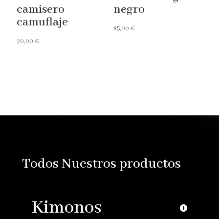
camisero
negro
camuflaje
85,00
€
70,00
€
Reproductor
de
vídeo
Todos Nuestros productos
Kimonos