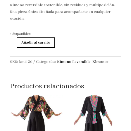
Kimono reversible sostenible, sin residuos y multiposición.
Una pieza única diseñada para acompañarte en cualquier
ocasión.
1 disponibles
Añadir al carrito
Kimono
Reversible
flores
SKU:
kmd-30
Categorías:
Kimono Reversible
,
Kimonos
y
verde
cantidad
Productos relacionados