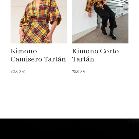
Kimono
Kimono Corto
Camisero Tartán
Tartán
80,00
€
75,00
€
Reproductor
de
vídeo