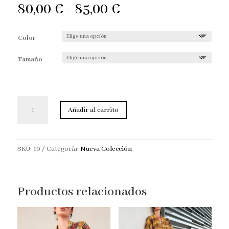
Rango
80,00
€
-
85,00
€
de
precios:
Color
desde
80,00 €
Tamaño
hasta
85,00 €
Falda
Añadir al carrito
Tartán
cantidad
SKU:
10
Categoría:
Nueva Colección
Productos relacionados